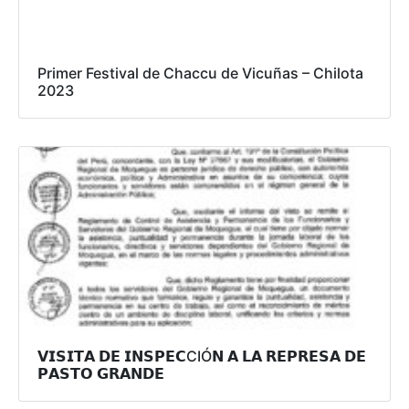
Primer Festival de Chaccu de Vicuñas – Chilota
2023
𝗩𝗜𝗦𝗜𝗧𝗔 𝗗𝗘 𝗜𝗡𝗦𝗣𝗘𝗖CIÓ𝗡 𝗔 𝗟𝗔 𝗥𝗘𝗣𝗥𝗘𝗦𝗔 𝗗𝗘
𝗣𝗔𝗦𝗧𝗢 𝗚𝗥𝗔𝗡𝗗𝗘